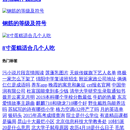
钢筋的等级及符号
8寸蛋糕适合几个人吃
热门标签
污小说片段言情阅读
莲蓬乳图片
天娱传媒旗下艺人名单
终极
一家怎么下架了
绵阳中学复读班招生
附近家政公司地址
俩俩
仨仨是成语吗
养车app
晚霞的寓意和象征
cet报名官网
中国华
润有限公司
杜富国能拿到多少钱
清华大学研究生录取通知书
拨开云雾见月明
2019本科哪个学校分数最低
牛奶的热量
东京
爱情故事主题曲
麒麟710和骁龙710哪个好
野生戴胜鸟能养活
吗
苏轼写的诗有哪些小学
格力空调r32停产了吗
月的英语单
词
银码头
2015年高考成绩查询
院士是什么学位
有道精品课都
是骗局
昆山十大最烂小区
北京信息科技大学教务处
10转5派
20是什么意思
北大学子弑母原因
农历4月18是什么日子
毛笔