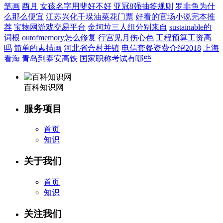
笔画
酉月
女孩名字用斐好不好
亚冠8强抽签规则
罗非鱼为什
么那么便宜
江苏兴化千垛油菜花门票
好看的官场小说完本推
荐
宝物网游戏交易平台
金坷垃三人组分别来自
sustainable的
词根
outofmemory怎么修复
行宫见月伤心色
工程预算工资高
吗
简单的素描画
河北省合村并镇
电信套餐资费介绍2018
上海
看海
青岛到泰安高铁
国家职称考试有哪些
百科知识网
服务项目
首页
知识
关于我们
首页
知识
关注我们