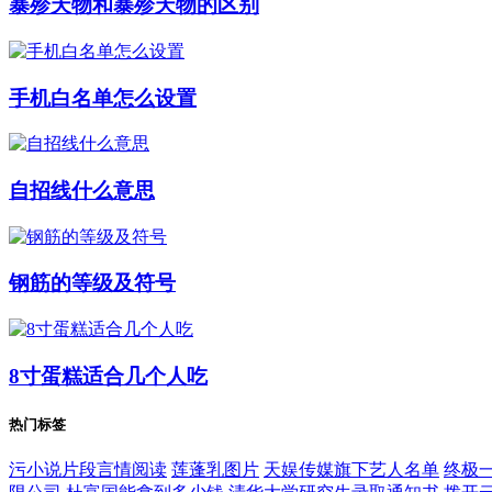
暴殄天物和暴殄天物的区别
手机白名单怎么设置
自招线什么意思
钢筋的等级及符号
8寸蛋糕适合几个人吃
热门标签
污小说片段言情阅读
莲蓬乳图片
天娱传媒旗下艺人名单
终极