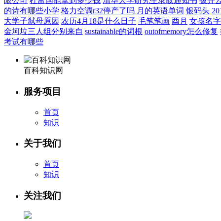
限公司
杜富国能拿到多少钱
清华大学研究生录取通知书
拨开
的诗有哪些小学
格力空调r32停产了吗
月的英语单词
银码头
2
大学子弑母原因
农历4月18是什么日子
毛笔笔画
酉月
女孩名字
金坷垃三人组分别来自
sustainable的词根
outofmemory怎么修复
考试有哪些
百科知识网
服务项目
首页
知识
关于我们
首页
知识
关注我们