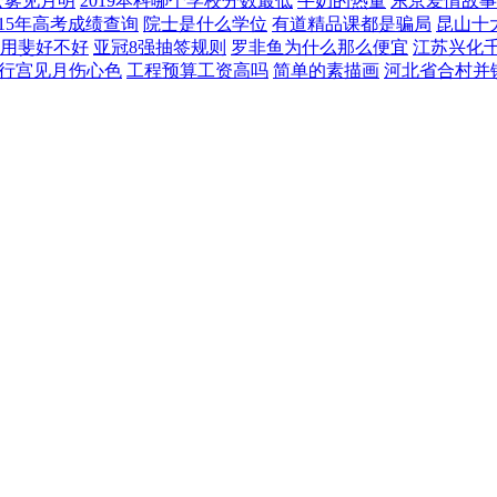
云雾见月明
2019本科哪个学校分数最低
牛奶的热量
东京爱情故事
015年高考成绩查询
院士是什么学位
有道精品课都是骗局
昆山十
用斐好不好
亚冠8强抽签规则
罗非鱼为什么那么便宜
江苏兴化
行宫见月伤心色
工程预算工资高吗
简单的素描画
河北省合村并