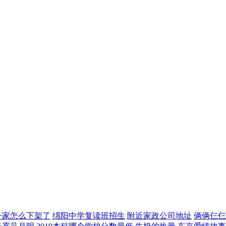
一家怎么下架了
绵阳中学复读班招生
附近家政公司地址
俩俩仨仨