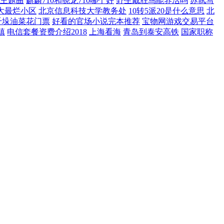
主题曲
麒麟710和骁龙710哪个好
野生戴胜鸟能养活吗
苏轼写
大最烂小区
北京信息科技大学教务处
10转5派20是什么意思
北
千垛油菜花门票
好看的官场小说完本推荐
宝物网游戏交易平台
镇
电信套餐资费介绍2018
上海看海
青岛到泰安高铁
国家职称