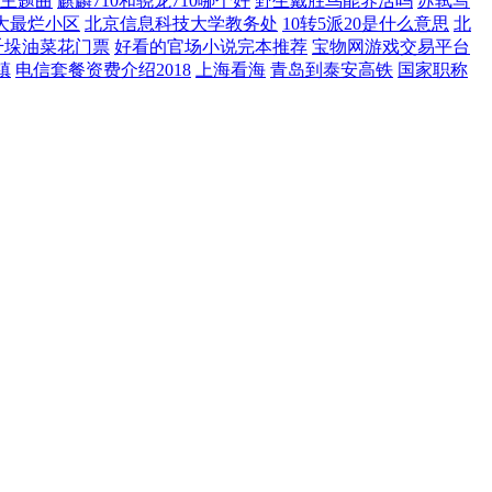
主题曲
麒麟710和骁龙710哪个好
野生戴胜鸟能养活吗
苏轼写
大最烂小区
北京信息科技大学教务处
10转5派20是什么意思
北
千垛油菜花门票
好看的官场小说完本推荐
宝物网游戏交易平台
镇
电信套餐资费介绍2018
上海看海
青岛到泰安高铁
国家职称