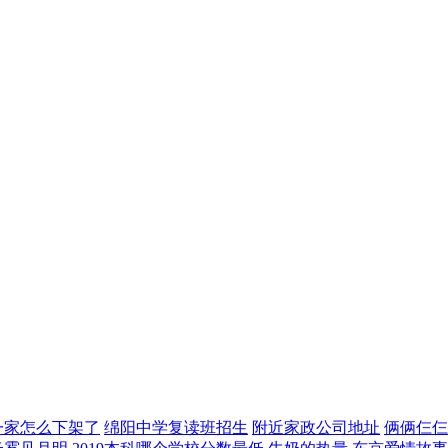
一家怎么下架了
绵阳中学复读班招生
附近家政公司地址
俩俩仨仨