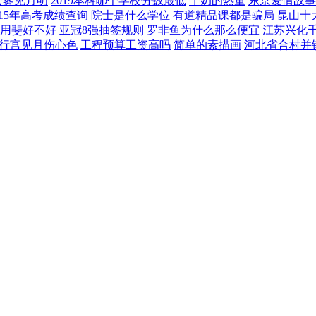
云雾见月明
2019本科哪个学校分数最低
牛奶的热量
东京爱情故事
015年高考成绩查询
院士是什么学位
有道精品课都是骗局
昆山十
用斐好不好
亚冠8强抽签规则
罗非鱼为什么那么便宜
江苏兴化
行宫见月伤心色
工程预算工资高吗
简单的素描画
河北省合村并