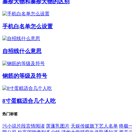
暴殄天物和暴殄天物的区别
手机白名单怎么设置
自招线什么意思
钢筋的等级及符号
8寸蛋糕适合几个人吃
热门标签
污小说片段言情阅读
莲蓬乳图片
天娱传媒旗下艺人名单
终极