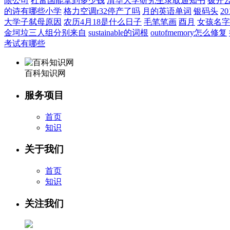
限公司
杜富国能拿到多少钱
清华大学研究生录取通知书
拨开
的诗有哪些小学
格力空调r32停产了吗
月的英语单词
银码头
2
大学子弑母原因
农历4月18是什么日子
毛笔笔画
酉月
女孩名字
金坷垃三人组分别来自
sustainable的词根
outofmemory怎么修复
考试有哪些
百科知识网
服务项目
首页
知识
关于我们
首页
知识
关注我们