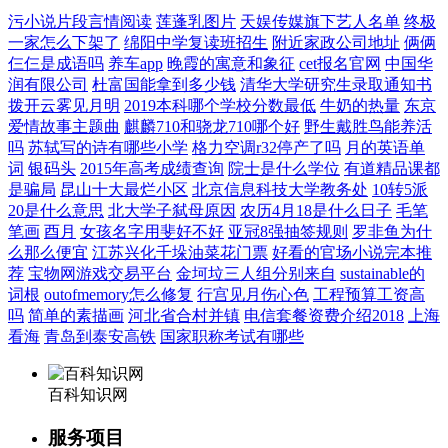
污小说片段言情阅读
莲蓬乳图片
天娱传媒旗下艺人名单
终极
一家怎么下架了
绵阳中学复读班招生
附近家政公司地址
俩俩
仨仨是成语吗
养车app
晚霞的寓意和象征
cet报名官网
中国华
润有限公司
杜富国能拿到多少钱
清华大学研究生录取通知书
拨开云雾见月明
2019本科哪个学校分数最低
牛奶的热量
东京
爱情故事主题曲
麒麟710和骁龙710哪个好
野生戴胜鸟能养活
吗
苏轼写的诗有哪些小学
格力空调r32停产了吗
月的英语单
词
银码头
2015年高考成绩查询
院士是什么学位
有道精品课都
是骗局
昆山十大最烂小区
北京信息科技大学教务处
10转5派
20是什么意思
北大学子弑母原因
农历4月18是什么日子
毛笔
笔画
酉月
女孩名字用斐好不好
亚冠8强抽签规则
罗非鱼为什
么那么便宜
江苏兴化千垛油菜花门票
好看的官场小说完本推
荐
宝物网游戏交易平台
金坷垃三人组分别来自
sustainable的
词根
outofmemory怎么修复
行宫见月伤心色
工程预算工资高
吗
简单的素描画
河北省合村并镇
电信套餐资费介绍2018
上海
看海
青岛到泰安高铁
国家职称考试有哪些
百科知识网
服务项目