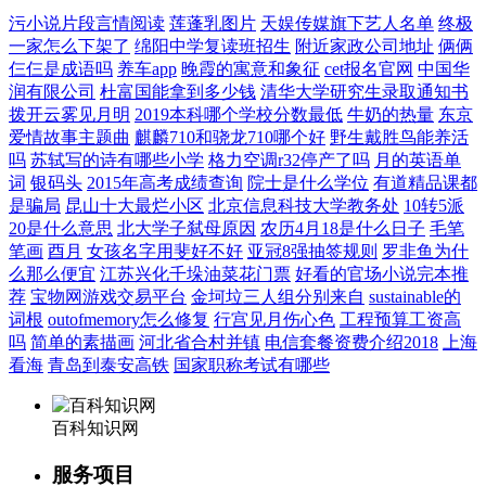
污小说片段言情阅读
莲蓬乳图片
天娱传媒旗下艺人名单
终极
一家怎么下架了
绵阳中学复读班招生
附近家政公司地址
俩俩
仨仨是成语吗
养车app
晚霞的寓意和象征
cet报名官网
中国华
润有限公司
杜富国能拿到多少钱
清华大学研究生录取通知书
拨开云雾见月明
2019本科哪个学校分数最低
牛奶的热量
东京
爱情故事主题曲
麒麟710和骁龙710哪个好
野生戴胜鸟能养活
吗
苏轼写的诗有哪些小学
格力空调r32停产了吗
月的英语单
词
银码头
2015年高考成绩查询
院士是什么学位
有道精品课都
是骗局
昆山十大最烂小区
北京信息科技大学教务处
10转5派
20是什么意思
北大学子弑母原因
农历4月18是什么日子
毛笔
笔画
酉月
女孩名字用斐好不好
亚冠8强抽签规则
罗非鱼为什
么那么便宜
江苏兴化千垛油菜花门票
好看的官场小说完本推
荐
宝物网游戏交易平台
金坷垃三人组分别来自
sustainable的
词根
outofmemory怎么修复
行宫见月伤心色
工程预算工资高
吗
简单的素描画
河北省合村并镇
电信套餐资费介绍2018
上海
看海
青岛到泰安高铁
国家职称考试有哪些
百科知识网
服务项目