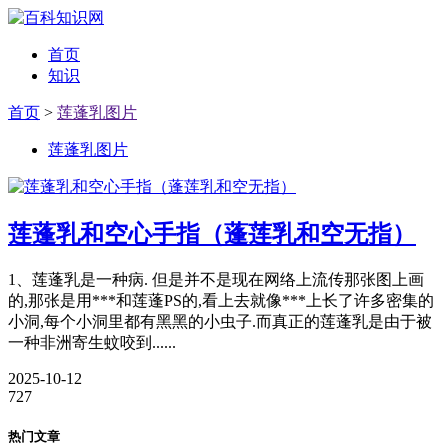
首页
知识
首页
>
莲蓬乳图片
莲蓬乳图片
莲蓬乳和空心手指（蓬莲乳和空无指）
1、莲蓬乳是一种病. 但是并不是现在网络上流传那张图上画
的,那张是用***和莲蓬PS的,看上去就像***上长了许多密集的
小洞,每个小洞里都有黑黑的小虫子.而真正的莲蓬乳是由于被
一种非洲寄生蚊咬到......
2025-10-12
727
热门文章