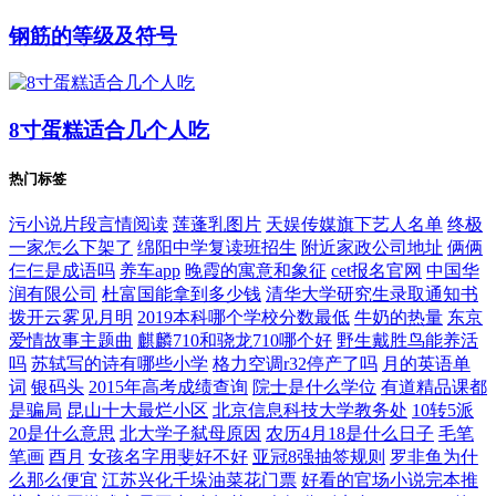
钢筋的等级及符号
8寸蛋糕适合几个人吃
热门标签
污小说片段言情阅读
莲蓬乳图片
天娱传媒旗下艺人名单
终极
一家怎么下架了
绵阳中学复读班招生
附近家政公司地址
俩俩
仨仨是成语吗
养车app
晚霞的寓意和象征
cet报名官网
中国华
润有限公司
杜富国能拿到多少钱
清华大学研究生录取通知书
拨开云雾见月明
2019本科哪个学校分数最低
牛奶的热量
东京
爱情故事主题曲
麒麟710和骁龙710哪个好
野生戴胜鸟能养活
吗
苏轼写的诗有哪些小学
格力空调r32停产了吗
月的英语单
词
银码头
2015年高考成绩查询
院士是什么学位
有道精品课都
是骗局
昆山十大最烂小区
北京信息科技大学教务处
10转5派
20是什么意思
北大学子弑母原因
农历4月18是什么日子
毛笔
笔画
酉月
女孩名字用斐好不好
亚冠8强抽签规则
罗非鱼为什
么那么便宜
江苏兴化千垛油菜花门票
好看的官场小说完本推