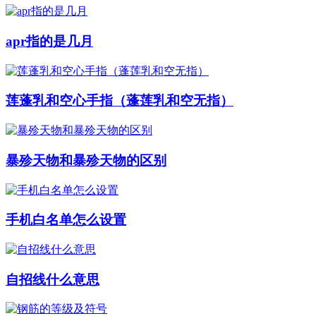
apr指的是几月
莲蓬乳和空心手指（蓬莲乳和空无指）
暴殄天物和暴殄天物的区别
手机白名单怎么设置
自招线什么意思