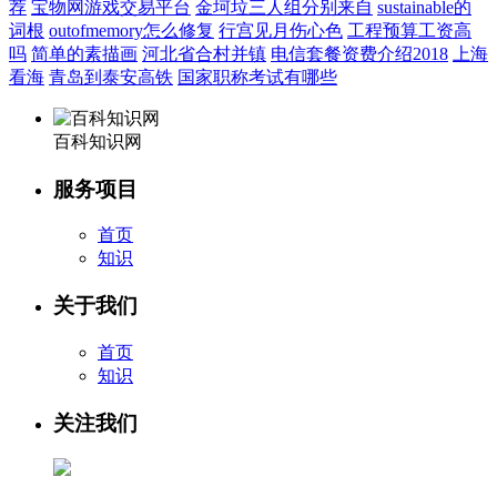
荐
宝物网游戏交易平台
金坷垃三人组分别来自
sustainable的
词根
outofmemory怎么修复
行宫见月伤心色
工程预算工资高
吗
简单的素描画
河北省合村并镇
电信套餐资费介绍2018
上海
看海
青岛到泰安高铁
国家职称考试有哪些
百科知识网
服务项目
首页
知识
关于我们
首页
知识
关注我们