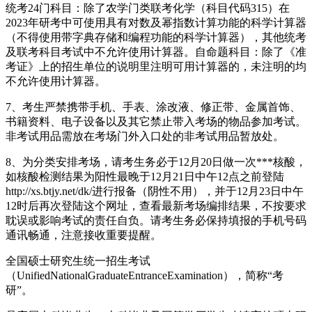
统考24门科目：除了农学门类联考化学（科目代码315）在
2023年研考中可使用具有对数及幂指数计算功能的科学计算器
（不得使用带字典存储和编程功能的科学计算器），其他统考
及联考科目考试中不允许使用计算器。自命题科目：除了《准
考证》上的招生单位的说明里注明可用计算器的，未注明的均
不允许使用计算器。
7、考生严禁携带手机、手表、涂改液、修正带、金属首饰、
书籍资料、电子设备以及其它禁止带入考场的物品参加考试。
非考试用品需放在考场门外入口处的非考试用品暂放处。
8、为分类安排考场，请考生务必于12月20日做一次***核酸，
如核酸检测结果为阳性最晚于12月21日中午12点之前登陆
http://xs.btjy.net/dk/进行报备（阴性不用），并于12月23日中午
12时后再次登陆这个网址，查看最新考场编排结果，不按要求
耽误或影响考试的责任自负。请考生务必保持填报的手机号码
通讯畅通，注意接收重要提醒。
全国硕士研究生统一招生考试
（UnifiedNationalGraduateEntranceExamination），简称“考
研”。