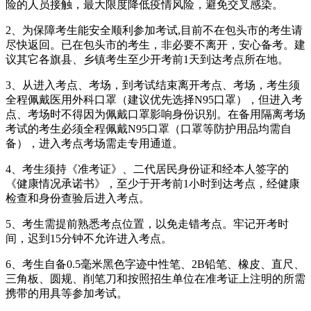
险的人员接触，最大限度降低疫情风险，避免交叉感染。
2、为保障考生能安全顺利参加考试,目前不在包头市的考生请
尽快返回。已在包头市的考生，非必要不离开，安心备考。建
议其它各旗县、乡镇考生至少开考前1天到达考点所在地。
3、从进入考点、考场，到考试结束离开考点、考场，考生须
全程佩戴医用外科口罩（建议优先选择N95口罩），但进入考
点、考场时不得因为佩戴口罩影响身份识别。在备用隔离考场
考试的考生必须全程佩戴N95口罩（口罩等防护用品均需自
备），进入考点考场需走专用通道。
4、考生须持《准考证》、二代居民身份证和经本人签字的
《健康情况承诺书》，至少于开考前1小时到达考点，经健康
检查和身份查验后进入考点。
5、考生需提前熟悉考点位置，以免走错考点。牢记开考时
间，迟到15分钟不允许进入考点。
6、考生自备0.5毫米黑色字迹中性笔、2B铅笔、橡皮、直尺、
三角板、圆规、削笔刀和按照招生单位在准考证上注明的所需
携带的用具等参加考试。