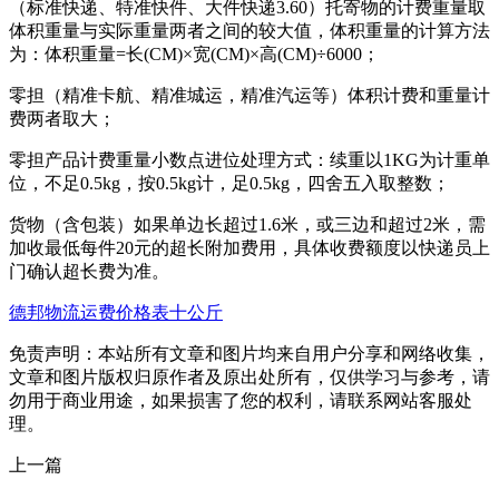
（标准快递、特准快件、大件快递3.60）托寄物的计费重量取
体积重量与实际重量两者之间的较大值，体积重量的计算方法
为：体积重量=长(CM)×宽(CM)×高(CM)÷6000；
零担（精准卡航、精准城运，精准汽运等）体积计费和重量计
费两者取大；
零担产品计费重量小数点进位处理方式：续重以1KG为计重单
位，不足0.5kg，按0.5kg计，足0.5kg，四舍五入取整数；
货物（含包装）如果单边长超过1.6米，或三边和超过2米，需
加收最低每件20元的超长附加费用，具体收费额度以快递员上
门确认超长费为准。
德邦物流运费价格表十公斤
免责声明：本站所有文章和图片均来自用户分享和网络收集，
文章和图片版权归原作者及原出处所有，仅供学习与参考，请
勿用于商业用途，如果损害了您的权利，请联系网站客服处
理。
上一篇