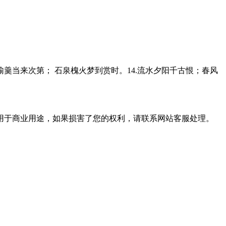
酪榆羹当来次第； 石泉槐火梦到赏时。14.流水夕阳千古恨；春风
用于商业用途，如果损害了您的权利，请联系网站客服处理。