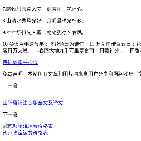
7.睹物思亲常入梦；训言在耳犹记心。
8.山清水秀风光好；月明星稀祭扫多。
9.年年祭扫先人墓；处处犹存长者风。
10.禁火今年逢节早；飞花镇日为谁忙。11.寒食雨传百五日；
落日万人思。15.春回大地九千万里寒食雨；日暖神州二十四番
诗词楹联手抄报
免责声明：本站所有文章和图片均来自用户分享和网络收集，
上一篇
岳阳楼记注音版全文及译文
下一篇
德邦物流运费价格表