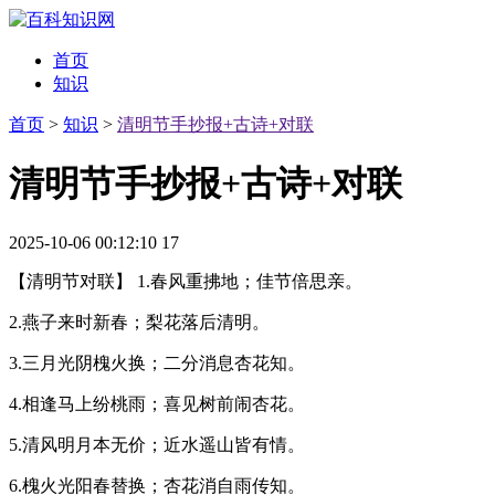
首页
知识
首页
>
知识
>
清明节手抄报+古诗+对联
清明节手抄报+古诗+对联
2025-10-06 00:12:10
17
【清明节对联】 1.春风重拂地；佳节倍思亲。
2.燕子来时新春；梨花落后清明。
3.三月光阴槐火换；二分消息杏花知。
4.相逢马上纷桃雨；喜见树前闹杏花。
5.清风明月本无价；近水遥山皆有情。
6.槐火光阳春替换；杏花消自雨传知。