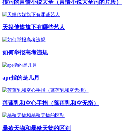
很污的言情小说大全（言情小说大全污的片段）
天娱传媒旗下有哪些艺人
如何举报高考违规
apr指的是几月
莲蓬乳和空心手指（蓬莲乳和空无指）
暴殄天物和暴殄天物的区别