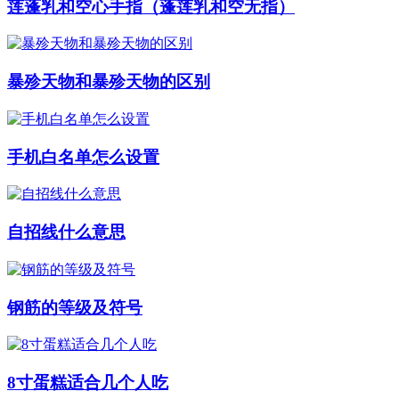
莲蓬乳和空心手指（蓬莲乳和空无指）
暴殄天物和暴殄天物的区别
手机白名单怎么设置
自招线什么意思
钢筋的等级及符号
8寸蛋糕适合几个人吃