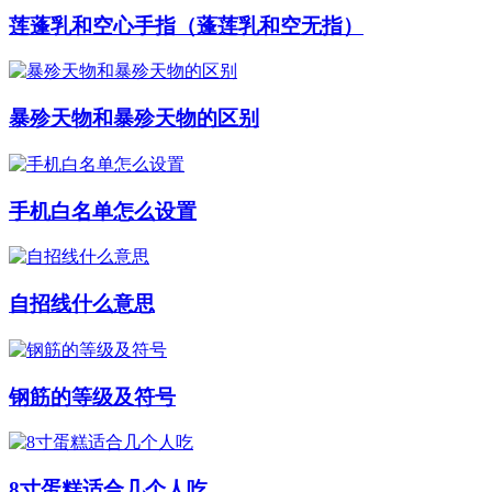
莲蓬乳和空心手指（蓬莲乳和空无指）
暴殄天物和暴殄天物的区别
手机白名单怎么设置
自招线什么意思
钢筋的等级及符号
8寸蛋糕适合几个人吃