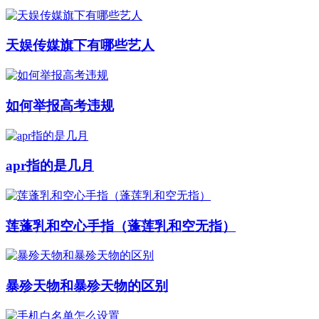
天娱传媒旗下有哪些艺人
如何举报高考违规
apr指的是几月
莲蓬乳和空心手指（蓬莲乳和空无指）
暴殄天物和暴殄天物的区别