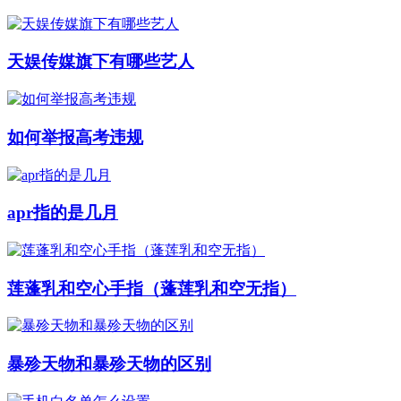
天娱传媒旗下有哪些艺人
如何举报高考违规
apr指的是几月
莲蓬乳和空心手指（蓬莲乳和空无指）
暴殄天物和暴殄天物的区别