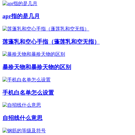
apr指的是几月
莲蓬乳和空心手指（蓬莲乳和空无指）
暴殄天物和暴殄天物的区别
手机白名单怎么设置
自招线什么意思