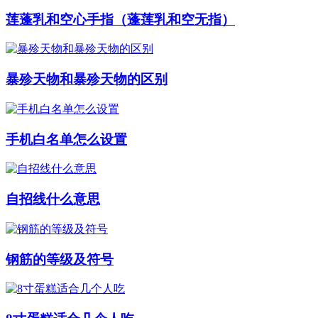
莲蓬乳和空心手指（蓬莲乳和空无指）
暴殄天物和暴殄天物的区别
手机白名单怎么设置
自招线什么意思
钢筋的等级及符号