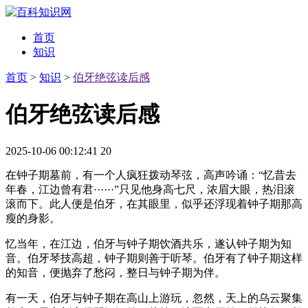
首页
知识
首页
>
知识
>
伯牙绝弦读后感
伯牙绝弦读后感
2025-10-06 00:12:41
20
在钟子期墓前，有一个人疯狂拨动琴弦，高声吟诵：“忆昔去
年春，江边曾有君······”只见他身高七尺，浓眉大眼，热泪滚
滚而下。此人便是伯牙，在其眼里，似乎还浮现着钟子期那高
瘦的身影。
忆当年，在江边，伯牙与钟子期饮酒共乐，遂认钟子期为知
音。伯牙琴技高超，钟子期则善于听琴。伯牙有了钟子期这样
的知音，便抛弃了愁闷，整日与钟子期为伴。
有一天，伯牙与钟子期在高山上游玩，忽然，天上的乌云聚集