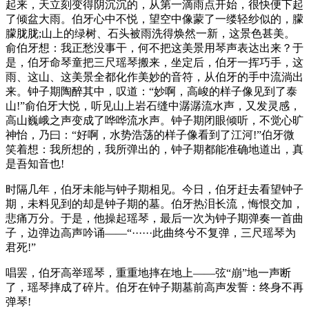
起来，天立刻变得阴沉沉的，从第一滴雨点开始，很快便下起
了倾盆大雨。伯牙心中不悦，望空中像蒙了一缕轻纱似的，朦
朦胧胧;山上的绿树、石头被雨洗得焕然一新，这景色甚美。
俞伯牙想：我正愁没事干，何不把这美景用琴声表达出来？于
是，伯牙命琴童把三尺瑶琴搬来，坐定后，伯牙一挥巧手，这
雨、这山、这美景全都化作美妙的音符，从伯牙的手中流淌出
来。钟子期陶醉其中，叹道：“妙啊，高峻的样子像见到了泰
山!”俞伯牙大悦，听见山上岩石缝中潺潺流水声，又发灵感，
高山巍峨之声变成了哗哗流水声。钟子期闭眼倾听，不觉心旷
神怡，乃曰：“好啊，水势浩荡的样子像看到了江河!”伯牙微
笑着想：我所想的，我所弹出的，钟子期都能准确地道出，真
是吾知音也!
时隔几年，伯牙未能与钟子期相见。今日，伯牙赶去看望钟子
期，未料见到的却是钟子期的墓。伯牙热泪长流，悔恨交加，
悲痛万分。于是，他操起瑶琴，最后一次为钟子期弹奏一首曲
子，边弹边高声吟诵——“······此曲终兮不复弹，三尺瑶琴为
君死!”
唱罢，伯牙高举瑶琴，重重地摔在地上——弦“崩”地一声断
了，瑶琴摔成了碎片。伯牙在钟子期墓前高声发誓：终身不再
弹琴!