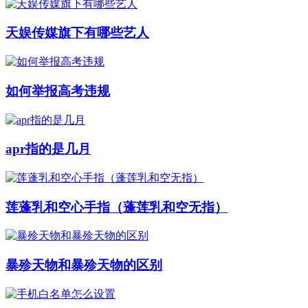
天娱传媒旗下有哪些艺人
如何举报高考违规
apr指的是几月
莲蓬乳和空心手指（蓬莲乳和空无指）
暴殄天物和暴殄天物的区别