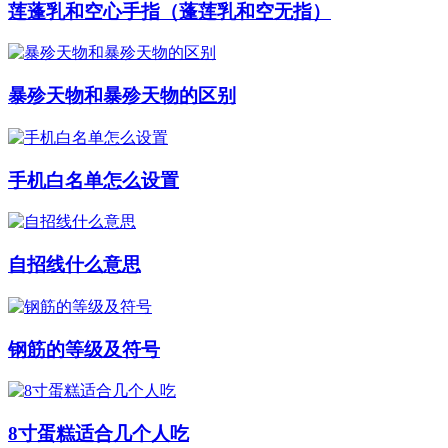
莲蓬乳和空心手指（蓬莲乳和空无指）
暴殄天物和暴殄天物的区别
手机白名单怎么设置
自招线什么意思
钢筋的等级及符号
8寸蛋糕适合几个人吃