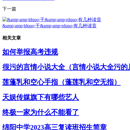
下一篇
&amp;amp;ldquo;干&amp;amp;rdquo;有几种读音
相关文章
如何举报高考违规
很污的言情小说大全（言情小说大全污的
莲蓬乳和空心手指（蓬莲乳和空无指）
天娱传媒旗下有哪些艺人
终极一家为什么不能看了
绵阳中学2023高三复读班招生简章