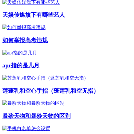
天娱传媒旗下有哪些艺人
如何举报高考违规
apr指的是几月
莲蓬乳和空心手指（蓬莲乳和空无指）
暴殄天物和暴殄天物的区别