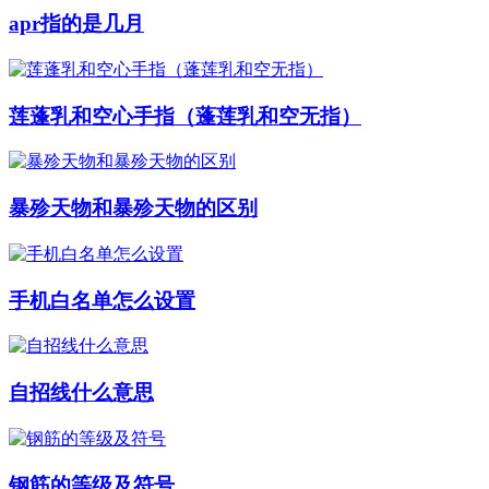
apr指的是几月
莲蓬乳和空心手指（蓬莲乳和空无指）
暴殄天物和暴殄天物的区别
手机白名单怎么设置
自招线什么意思
钢筋的等级及符号