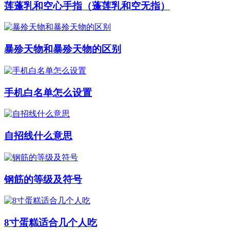
莲蓬乳和空心手指（蓬莲乳和空无指）
暴殄天物和暴殄天物的区别
手机白名单怎么设置
自招线什么意思
钢筋的等级及符号
8寸蛋糕适合几个人吃