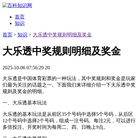
首页
知识
首页
>
知识
>
大乐透中奖规则明细及奖金
大乐透中奖规则明细及奖金
2025-10-06 07:56:29
20
大乐透是中国体育彩票的一种玩法，其中奖规则和奖金是玩家
们最为关注的话题之一。下面我们来详细介绍一下大乐透中奖
规则及奖金的明细。
一、大乐透基本玩法
大乐透的基本玩法是从前区35个号码中选择5个号码，从后区
12个号码中选择2个号码，组成一注号码。每注2元，可以进行
多倍投注。开奖时间为每周二、四、日晚上9点。