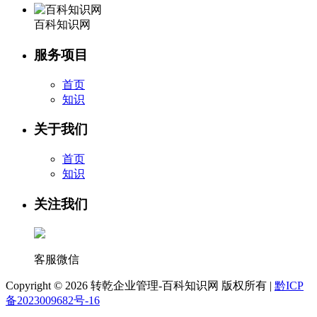
百科知识网
服务项目
首页
知识
关于我们
首页
知识
关注我们
客服微信
Copyright ©
2026 转乾企业管理-百科知识网 版权所有 |
黔ICP
备2023009682号-16