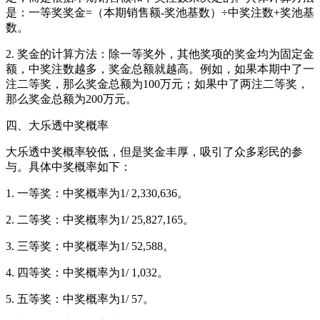
是：一等奖奖金=（本期销售额-奖池基数）÷中奖注数+奖池基
数。
2. 奖金的计算方法：除一等奖外，其他奖项的奖金均为固定金
额，中奖注数越多，奖金总额就越高。例如，如果本期中了一
注二等奖，那么奖金总额为100万元；如果中了两注二等奖，
那么奖金总额为200万元。
四、大乐透中奖概率
大乐透中奖概率较低，但是奖金丰厚，吸引了众多彩民的参
与。具体中奖概率如下：
1. 一等奖：中奖概率为1/ 2,330,636。
2. 二等奖：中奖概率为1/ 25,827,165。
3. 三等奖：中奖概率为1/ 52,588。
4. 四等奖：中奖概率为1/ 1,032。
5. 五等奖：中奖概率为1/ 57。