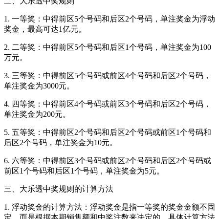
二、大乐透中奖规则
1. 一等奖：中得前区5个号码和后区2个号码，单注奖金为浮动
奖金，最高可达1亿元。
2. 二等奖：中得前区5个号码和后区1个号码，单注奖金为100
万元。
3. 三等奖：中得前区5个号码或前区4个号码和后区2个号码，
单注奖金为3000元。
4. 四等奖：中得前区4个号码或前区3个号码和后区2个号码，
单注奖金为200元。
5. 五等奖：中得前区2个号码和后区2个号码或前区1个号码和
后区2个号码，单注奖金为10元。
6. 六等奖：中得前区3个号码或前区2个号码和后区2个号码或
前区1个号码和后区1个号码，单注奖金为5元。
三、大乐透中奖规则的计算方法
1. 浮动奖金的计算方法：浮动奖金是指一等奖的奖金金额不固
定，而是根据本期销售额和中奖注数来决定的。具体计算方法