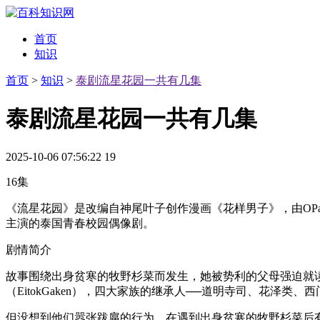
首页
知识
首页
>
知识
>
泰剧流星花园一共有几集
泰剧流星花园一共有几集
2025-10-06 07:56:22
19
16集
《流星花园》是改编自神尾叶子创作漫画《花样男子》，由OPat
主演的泰国青春校园偶像剧。
剧情简介
故事围绕出身贫寒的牧野杉菜而发生，她被势利的父母强迫就读
（EitokGaken），四大家族的继承人──道明寺司、花泽类、
但没想到他们嚣张跋扈的行为，在遇到出身贫寒的牧野杉菜后有