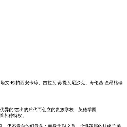
、梅塔文·欧帕西安卡琼、吉拉瓦·苏提瓦尼沙克、海伦基·查昂格翰
优异的/杰出的后代而创立的贵族学校：英德学园
有着各种特权。
凌，仍不肯向他们低头；而身为F4之首，个性跋扈的纨绔子弟