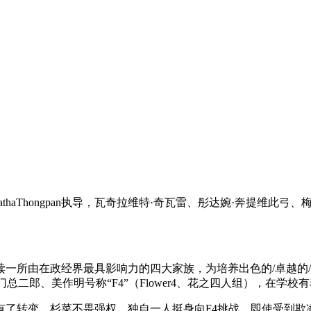
haThongpan执导，瓦奇拉维特·奇瓦雷、彤达婉·奔提维此弓
一所由在政经界最具影响力的四大家族，为培养出色的/卓越的/
西门总二郎、美作明号称“F4”（Flower4、花之四人组），在学校
了转变。杉菜不畏强权，独自一人挺身向F4挑战，即使受到欺