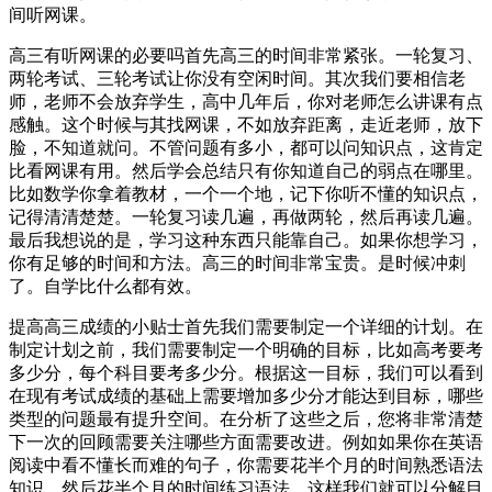
间听网课。
高三有听网课的必要吗首先高三的时间非常紧张。一轮复习、
两轮考试、三轮考试让你没有空闲时间。其次我们要相信老
师，老师不会放弃学生，高中几年后，你对老师怎么讲课有点
感触。这个时候与其找网课，不如放弃距离，走近老师，放下
脸，不知道就问。不管问题有多小，都可以问知识点，这肯定
比看网课有用。然后学会总结只有你知道自己的弱点在哪里。
比如数学你拿着教材，一个一个地，记下你听不懂的知识点，
记得清清楚楚。一轮复习读几遍，再做两轮，然后再读几遍。
最后我想说的是，学习这种东西只能靠自己。如果你想学习，
你有足够的时间和方法。高三的时间非常宝贵。是时候冲刺
了。自学比什么都有效。
提高高三成绩的小贴士首先我们需要制定一个详细的计划。在
制定计划之前，我们需要制定一个明确的目标，比如高考要考
多少分，每个科目要考多少分。根据这一目标，我们可以看到
在现有考试成绩的基础上需要增加多少分才能达到目标，哪些
类型的问题最有提升空间。在分析了这些之后，您将非常清楚
下一次的回顾需要关注哪些方面需要改进。例如如果你在英语
阅读中看不懂长而难的句子，你需要花半个月的时间熟悉语法
知识，然后花半个月的时间练习语法。这样我们就可以分解目