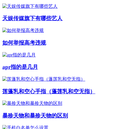
天娱传媒旗下有哪些艺人
如何举报高考违规
apr指的是几月
莲蓬乳和空心手指（蓬莲乳和空无指）
暴殄天物和暴殄天物的区别