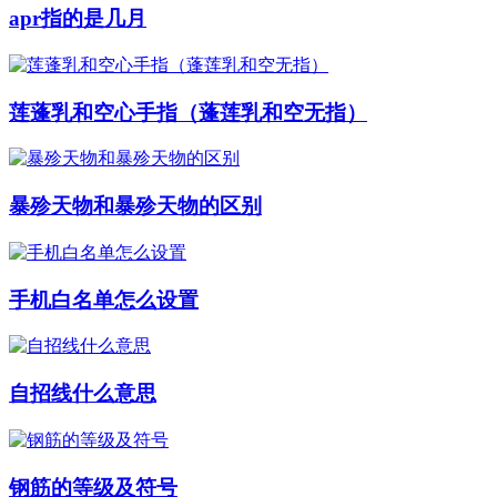
apr指的是几月
莲蓬乳和空心手指（蓬莲乳和空无指）
暴殄天物和暴殄天物的区别
手机白名单怎么设置
自招线什么意思
钢筋的等级及符号