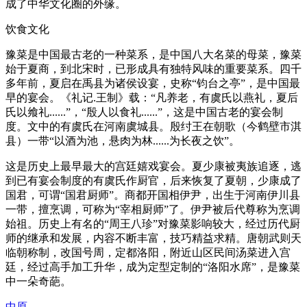
成了中华文化圈的外缘。
饮食文化
豫菜是中国最古老的一种菜系，是中国八大名菜的母菜，豫菜
始于夏商，到北宋时，已形成具有独特风味的重要菜系。四千
多年前，夏启在禹县为诸侯设宴，史称“钧台之亭”，是中国最
早的宴会。《礼记.王制》载：“凡养老，有虞氏以燕礼，夏后
氏以飨礼......”，“殷人以食礼......”，这是中国古老的宴会制
度。文中的有虞氏在河南虞城县。殷纣王在朝歌（今鹤壁市淇
县）一带“以酒为池，悬肉为林......为长夜之饮”。
这是历史上最早最大的宫廷嬉戏宴会。夏少康被夷族追逐，逃
到已有宴会制度的有虞氏作厨官，后来恢复了夏朝，少康成了
国君，可谓“国君厨师”。商都开国相伊尹，出生于河南伊川县
一带，擅烹调，可称为“宰相厨师”了。伊尹被后代尊称为烹调
始祖。历史上有名的“周王八珍”对豫菜影响较大，经过历代厨
师的继承和发展，内容不断丰富，技巧精益求精。唐朝武则天
临朝称制，改国号周，定都洛阳，附近山区民间汤菜进入宫
廷，经过高手加工升华，成为定型定制的“洛阳水席”，是豫菜
中一朵奇葩。
中原