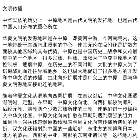
文明传播
中华民族的历史上，中原地区是古代文明的发祥地，也是古代
中国人口分布的重心所在。
华夏文明的发源地带是在中原，即黄河中游、今河南境内。这
一地带处于东西南北浸润的中心，使其无论在吸附还是扩散方
面较其他区域均具有优势。中原也是中国历史上战争和灾难最
集中的一个地区，很多民族、种族、政权为了争夺中原地区的
控制权，逐鹿中原。在历史上的不同时期，大批的中原人为了
逃避战乱而迁往异域他乡，这也极大地促进了很多地方的开发
和中华文明的传播。由此向外扩展才是广义上的中原，是与华
夏文明源地直接毗连的地带。
随着华夏文化从源地向四周扩展，在秦汉以后，中华文化圈逐
渐明晰、定型。在早期，中原文化向北、向西扩展较为顺利，
后经元朝、清朝两个少数民族所建的王朝，使他们进一步被纳
入中华文化圈。中原文化向南扩散在早期则遇到顽强的阻力，
如周昭王兴兵伐楚惨遭败绩就表明周文化向南传播所遇到的挫
折。汉文化还辐射到中国的一些近邻，东北方的朝鲜和日本、
北方的蒙古、西部的中亚、南部的东南亚诸国等，这些地方构