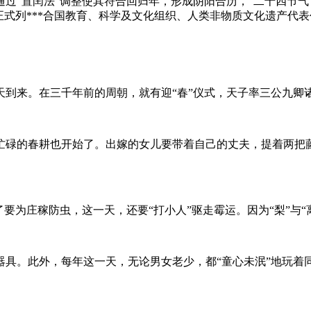
过“置闰法”调整使其符合回归年，形成阴阳合历，“二十四节气
气被正式列***合国教育、科学及文化组织、人类非物质文化遗产代
天到来。在三千年前的周朝，就有迎“春”仪式，天子率三公九卿
忙碌的春耕也开始了。出嫁的女儿要带着自己的丈夫，提着两把藤
要为庄稼防虫，这一天，还要“打小人”驱走霉运。因为“梨”与
器具。此外，每年这一天，无论男女老少，都“童心未泯”地玩着