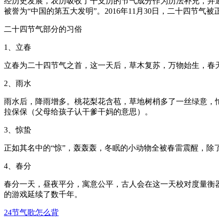
经历史发展，农历吸收了干支历的节气成分作为历法补充，并通
被誉为“中国的第五大发明”。2016年11月30日，二十四节
二十四节气部分的习俗
1、立春
立春为二十四节气之首，这一天后，草木复苏，万物始生，春
2、雨水
雨水后，降雨增多。桃花梨花含苞，草地树梢多了一丝绿意，
拉保保（父母给孩子认干爹干妈的意思）。
3、惊蛰
正如其名中的“惊”，轰轰轰，冬眠的小动物全被春雷震醒，除了
4、春分
春分一天，昼夜平分，寓意公平，古人会在这一天校对度量衡
的游戏延续了数千年。
24节气歌怎么背