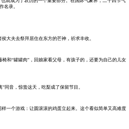
”也就成为了农历的一个重要部分。在国际气象界，二十四节气
表作名录。
诸侯大夫去祭拜居住在东方的芒神，祈求丰收。
椅和“罐罐肉”，回娘家看父母，有孩子的，还要为自己的儿女
“离”同音，惊蛰这天，吃梨成了保留节目。
同样一个游戏：让圆滚滚的鸡蛋立起来。这个看似简单又高难度