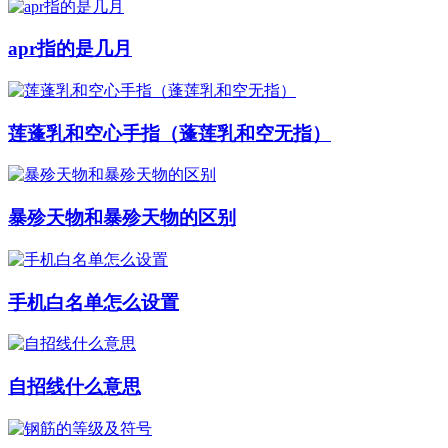
apr指的是几月
莲蓬乳和空心手指（蓬莲乳和空无指）
暴殄天物和暴殄天物的区别
手机白名单怎么设置
自招线什么意思