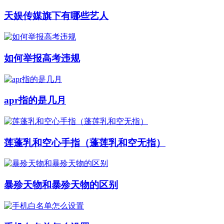
天娱传媒旗下有哪些艺人
如何举报高考违规
apr指的是几月
莲蓬乳和空心手指（蓬莲乳和空无指）
暴殄天物和暴殄天物的区别