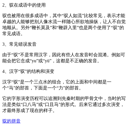
2、驭在成语中的使用
驭也被用在很多成语中，其中“驭人如流”比较常见，表示才能
卓越的人能够把别人像水流一样随心所欲地操纵，让人不自觉
地顺从。另外“鞭长莫及”和“鞭辟入里”也是两个使用了“驭”的
常见成语。
3、常见错误发音
由于“驭”不是常用汉字，因此有些人在发音时会混淆。例如可
能会把它念成“yu”或“yü”，这都是不正确的发音。
4、汉字“驭”的结构和演变
汉字“驭”是一个三点水的组合，它的上面和中间都是一
个“马”的部首，下面是一个“力”的部首。
它的字形演变历程可以追溯到先秦时期的甲骨文中，当时的写
法是类似“口八马”或“口且马”的形式。后来它通过多次演变，
才最终形成了现在的样子。
驭的拼音