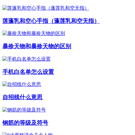
莲蓬乳和空心手指（蓬莲乳和空无指）
暴殄天物和暴殄天物的区别
手机白名单怎么设置
自招线什么意思
钢筋的等级及符号