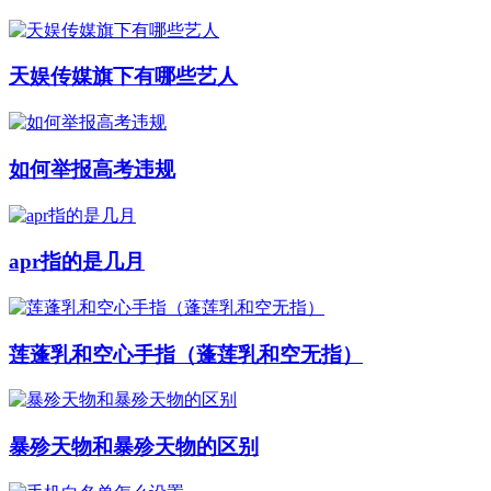
天娱传媒旗下有哪些艺人
如何举报高考违规
apr指的是几月
莲蓬乳和空心手指（蓬莲乳和空无指）
暴殄天物和暴殄天物的区别