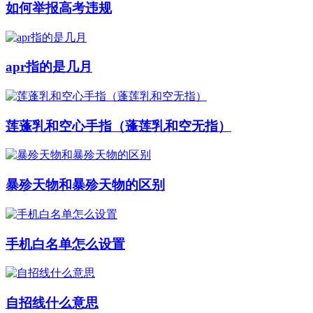
如何举报高考违规
apr指的是几月
莲蓬乳和空心手指（蓬莲乳和空无指）
暴殄天物和暴殄天物的区别
手机白名单怎么设置
自招线什么意思