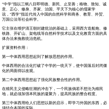
“中学”指以三纲八目即明德、新民、止至善；格物、致知、诚
意、正心、修身、齐家、治国、平天下为核心的儒家学
说，“西学”指近代传入中国的自然科学和商务、教育、外贸、
万国公法等社会科学。
它主张在维护清王朝封建统治的基础上，采用西方造船炮、修
铁路、开矿山、架电线等自然科学技术以及文化教育方面的具
体办法来挽救统治危机。
扩展资料作用：
第一中体西用思想起到了解放思想的作用。
中体西用的合法化打破了中学的一统天下，使中国落后封闭僵
化的局面得以改观。
第二中体西用思想起了强化民族整合性的作用。
在殖民主义侵略狂潮的冲击下，一个民族倘若不想沦为殖民
地，就必须加强本民族的凝聚力，提高民族的整合程度。
第三中体西用给人们思想以新的启示，即学习外国的东西，必
须结合本国的实际。