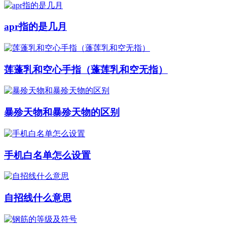
apr指的是几月
莲蓬乳和空心手指（蓬莲乳和空无指）
暴殄天物和暴殄天物的区别
手机白名单怎么设置
自招线什么意思