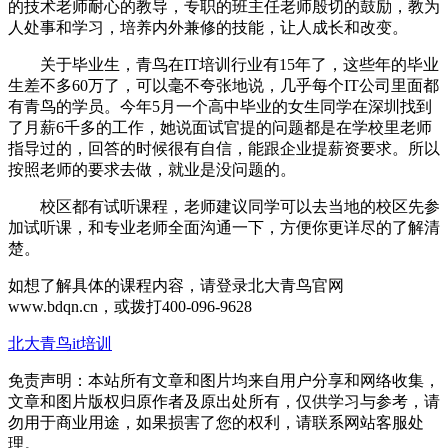
的技术老师耐心的教导，专职的班主任老师殷切的鼓励，教为
人处事和学习，培养内外兼修的技能，让人成长和改变。
关于毕业生，青鸟在IT培训行业有15年了，这些年的毕业
生差不多60万了，可以毫不夸张地说，几乎每个IT公司里面都
有青鸟的学员。今年5月一个高中毕业的女生同学在深圳找到
了月薪6千多的工作，她说面试官提的问题都是在学校里老师
指导过的，回答的时候很有自信，能跟企业提薪资要求。所以
按照老师的要求去做，就业是没问题的。
校区都有试听课程，老师建议同学可以去当地的校区先参
加试听课，和专业老师全面沟通一下，方便你更详尽的了解清
楚。
如想了解具体的课程内容，请登录北大青鸟官网
www.bdqn.cn，或拨打400-096-9628
北大青鸟it培训
免责声明：本站所有文章和图片均来自用户分享和网络收集，
文章和图片版权归原作者及原出处所有，仅供学习与参考，请
勿用于商业用途，如果损害了您的权利，请联系网站客服处
理。