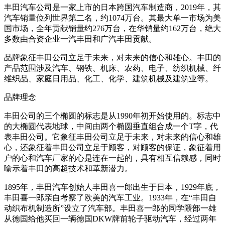
丰田汽车公司是一家上市的日本跨国汽车制造商，2019年，其
汽车销量位列世界第二名，约1074万台。其最大单一市场为美
国市场，全年贡献销量约276万台，在华销量约162万台，绝大
多数由合资企业一汽丰田和广汽丰田贡献。
品牌象征丰田公司立足于未来，对未来的信心和雄心。丰田的
产品范围涉及汽车、钢铁、机床、农药、电子、纺织机械、纤
维织品、家庭日用品、化工、化学、建筑机械及建筑业等。
品牌理念
丰田公司的三个椭圆的标志是从1990年初开始使用的。标志中
的大椭圆代表地球，中间由两个椭圆垂直组合成一个T字，代
表丰田公司。它象征丰田公司立足于未来，对未来的信心和雄
心，还象征着丰田公司立足于顾客，对顾客的保证，象征着用
户的心和汽车厂家的心是连在一起的，具有相互信赖感，同时
喻示着丰田的高超技术和革新潜力。
1895年，丰田汽车创始人丰田喜一郎出生于日本，1929年底，
丰田喜一郎亲自考察了欧美的汽车工业。1933年，在“丰田自
动织布机制造所”设立了汽车部。丰田喜一郎的同学隈部一雄
从德国给他买回一辆德国DKW牌前轮子驱动汽车，经过两年