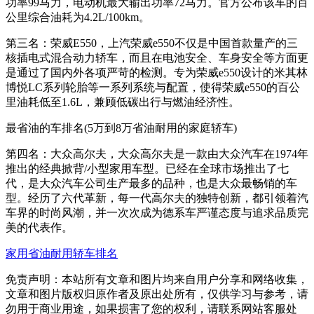
功率99马力，电动机最大输出功率72马力。官方公布该车的百
公里综合油耗为4.2L/100km。
第三名：荣威E550，上汽荣威e550不仅是中国首款量产的三
核插电式混合动力轿车，而且在电池安全、车身安全等方面更
是通过了国内外各项严苛的检测。专为荣威e550设计的米其林
博悦LC系列轮胎等一系列系统与配置，使得荣威e550的百公
里油耗低至1.6L，兼顾低碳出行与燃油经济性。
最省油的车排名(5万到8万省油耐用的家庭轿车)
第四名：大众高尔夫，大众高尔夫是一款由大众汽车在1974年
推出的经典掀背/小型家用车型。已经在全球市场推出了七
代，是大众汽车公司生产最多的品种，也是大众最畅销的车
型。经历了六代革新，每一代高尔夫的独特创新，都引领着汽
车界的时尚风潮，并一次次成为德系车严谨态度与追求品质完
美的代表作。
家用省油耐用轿车排名
免责声明：本站所有文章和图片均来自用户分享和网络收集，
文章和图片版权归原作者及原出处所有，仅供学习与参考，请
勿用于商业用途，如果损害了您的权利，请联系网站客服处