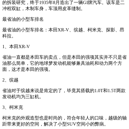
的拆装研究，终于1935年8月造出了一辆GI牌汽车。该车是二
冲程双缸，木制车身，车顶用皮革缝制。
最省油的小型车排名
最省油的小型车排名：本田XR-V、缤越、柯米克、探影、昂
科拉。
1、本田XR-V
省油一直都是本田车的卖点，但是本田的强项其实并不只是省
油那么简单，它的地球梦发动机能够兼具油耗和动力两个方
面，这才是本田的强项。
2、缤越
省油对于缤越来说是肯定的了，毕竟其搭载的1.0T和1.5T两款
发动机均为三缸机。
3、柯米克
柯米克的外观造型也是时尚的，符合年轻人的口味，越级的轴
距带来更好的空间，解决了小型SUV空间小的弊病。